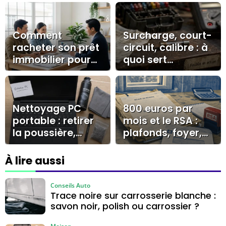
Comment
Surcharge, court-
racheter son prêt
circuit, calibre : à
immobilier pour
quoi sert
réaliser des
vraiment un
économies
fusible ?
durables ?
Nettoyage PC
800 euros par
portable : retirer
mois et le RSA :
la poussière,
plafonds, foyer,
limiter la
forfait logement
surchauffe et
À lire aussi
corriger les
lenteurs
Conseils Auto
Trace noire sur carrosserie blanche :
savon noir, polish ou carrossier ?