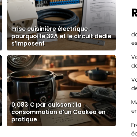
Prise cuisinière électrique :
d
pourquoi le 32A et le circuit dédié
es
s’imposent
Va
de
Va
de
M
0,083 € par cuisson : la
en
consommation d’un Cookeo en
pratique
Fr
éc