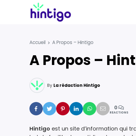
Accueil
A Propos – Hintigo
A Propos – Hin
By
La rédaction Hintigo
0
Facebook
Twitter
Pinterest
Linkedin
Whatsapp
Mail
REACTIONS
Hintigo
est un site d’information qui tra