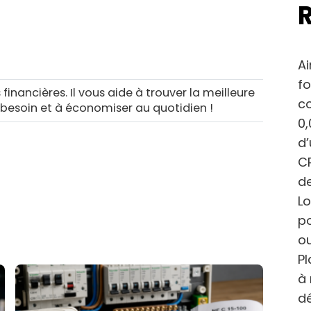
Ai
fo
 financières. Il vous aide à trouver la meilleure
c
 besoin et à économiser au quotidien !
0,
d
CP
de
Lo
po
ou
Pl
à 
dé