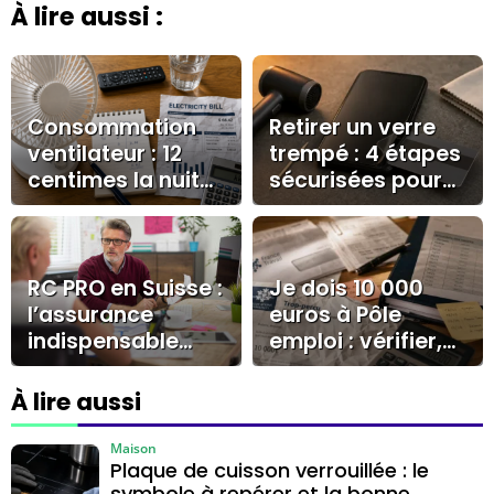
À lire aussi :
Consommation
Retirer un verre
ventilateur : 12
trempé : 4 étapes
centimes la nuit
sécurisées pour
et les réglages
préserver votre
qui changent la
écran
facture
RC PRO en Suisse :
Je dois 10 000
l’assurance
euros à Pôle
indispensable
emploi : vérifier,
pour les
contester ou
indépendants
négocier sans se
À lire aussi
tromper
Maison
Plaque de cuisson verrouillée : le
symbole à repérer et la bonne