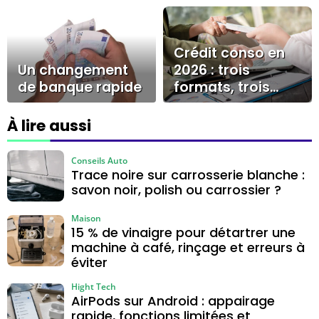
Crédit conso en
Un changement
2026 : trois
de banque rapide
formats, trois
logiques à
connaître avant
À lire aussi
de signer
Conseils Auto
Trace noire sur carrosserie blanche :
savon noir, polish ou carrossier ?
Maison
15 % de vinaigre pour détartrer une
machine à café, rinçage et erreurs à
éviter
Hight Tech
AirPods sur Android : appairage
rapide, fonctions limitées et