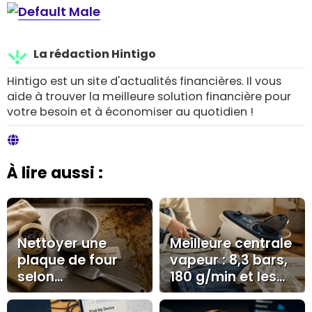
La rédaction Hintigo
Hintigo est un site d'actualités financières. Il vous
aide à trouver la meilleure solution financière pour
votre besoin et à économiser au quotidien !
À lire aussi :
Nettoyer une
Meilleure centrale
plaque de four
vapeur : 8,3 bars,
selon
180 g/min et les
l’encrassement :
erreurs qui
savon noir,
coûtent cher