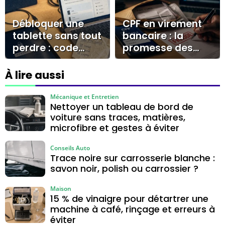
bicarbonate ou
dégraissant
Débloquer une
CPF en virement
tablette sans tout
bancaire : la
perdre : code
promesse des
oublié, Samsung
forums qui doit
et solutions
vous alerter
À lire aussi
officielles
Mécanique et Entretien
Nettoyer un tableau de bord de
voiture sans traces, matières,
microfibre et gestes à éviter
Conseils Auto
Trace noire sur carrosserie blanche :
savon noir, polish ou carrossier ?
Maison
15 % de vinaigre pour détartrer une
machine à café, rinçage et erreurs à
éviter