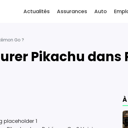
Actualités
Assurances
Auto
Empl
kémon Go ?
urer Pikachu dans
À