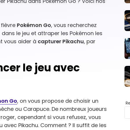
r Pikachu dans Pokémon Go ? Voici nos
 fièvre
Pokémon Go
, vous recherchez
dans le jeu et attraper les Pokémon les
nt vous aider à
capturer Pikachu
, par
r le jeu avec
mon Go
, on vous propose de choisir un
R
amèche ou Carapuce. De nombreux joueurs
erroger, cependant si vous refusez, vous
u avec Pikachu. Comment ? Il suffit de les