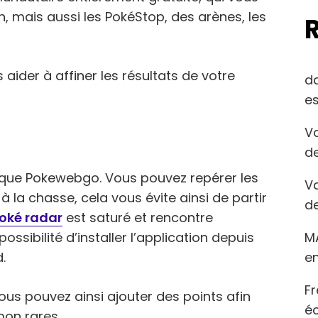
, mais aussi les PokéStop, des arènes, les
s aider à affiner les résultats de votre
d
es
Va
de
 que Pokewebgo. Vous pouvez repérer les
Va
 la chasse, cela vous évite ainsi de partir
de
Poké radar
est saturé et rencontre
M
ossibilité d’installer l’application depuis
en
.
Fr
ous pouvez ainsi ajouter des points afin
éc
mon rares.