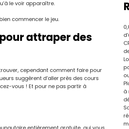
’à le voir apparaître.
bien commencer le jeu.
0,
 pour attraper des
d
CP
de
Lo
po
 trouver, cependant comment faire pour
ou
oueurs suggèrent d’aller près des cours
Pl
ez-vous ! Et pour ne pas partir à
à 
dé
Sa
r
m
autaire entièrement gratuite, qui vous