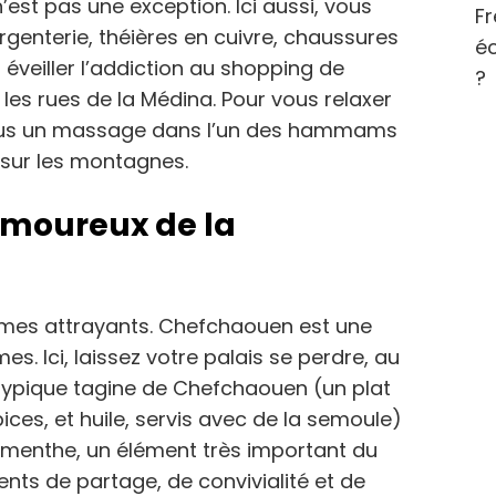
st pas une exception. Ici aussi, vous
Fr
argenterie, théières en cuivre, chaussures
éc
t éveiller l’addiction au shopping de
?
les rues de la Médina. Pour vous relaxer
vous un massage dans l’un des hammams
 sur les montagnes.
amoureux de la
rômes attrayants. Chefchaouen est une
s. Ici, laissez votre palais se perdre, au
 typique tagine de Chefchaouen (un plat
ces, et huile, servis avec de la semoule)
a menthe, un élément très important du
ts de partage, de convivialité et de