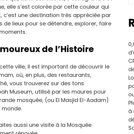
ue, elle s’est colorée par cette couleur qui
t, c’est une destination très appréciée par
 de lieux pour se détendre, explorer, faire
s moments.
0,
moureux de l’Histoire
d
CP
te ville, il est important de découvrir le
de
mam, où, en plus, des restaurants,
Lo
thé, vous trouverez sur des tons
po
sbah Museum, utilisé par les maures pour
ou
 Grande mosquée, (ou El Masjid El-Aadam)
Pl
u monde.
à 
dé
faites aussi une visite à la Mosquée
Sa
mment rénovée.