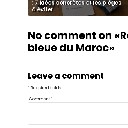
: 7 idées concrètes et les pièges
à éviter
No comment on
«R
bleue du Maroc»
Leave a comment
* Required fields
Comment
*