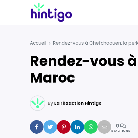
Accueil
Rendez-vous à Chefchaouen, la perl
Rendez-vous à Chefchaouen, la perle bleue du
Maroc
By
La rédaction Hintigo
0
Facebook
Twitter
Pinterest
Linkedin
Whatsapp
Mail
REACTIONS