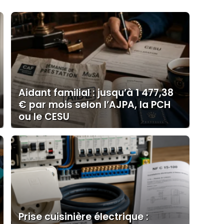
Aidant familial : jusqu’à 1 477,38
€ par mois selon l’AJPA, la PCH
ou le CESU
Prise cuisinière électrique :