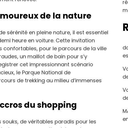
r
m
amoureux de la nature
sérénité en pleine nature, il est essentiel
emi heure en voiture. Cette invitation
d
confortables, pour le parcours de la ville
es
audes, un maillot de bain pour s’y
registrer cet impressionnant scénario
Va
acieux, le Parque National de
de
rcours de trekking au milieu d’immenses
Va
de
ccros du shopping
M
en
souks, de véritables paradis pour les