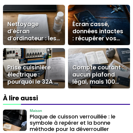
Nettoyage
Écran cassé,
d’écran
données intactes
d’ordinateur : les
: récupérer vos
produits doux à
fichiers avec OTG,
utiliser et ceux à
cloud ou
éviter
réparateur
Prise cuisinière
Compte courant :
électrique :
aucun plafond
pourquoi le 32A et
légal, mais 100
le circuit dédié
000 € à surveiller
s’imposent
À lire aussi
Maison
Plaque de cuisson verrouillée : le
symbole à repérer et la bonne
méthode pour la déverrouiller