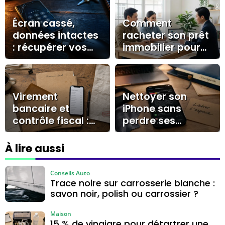
Écran cassé,
Comment
données intactes
racheter son prêt
: récupérer vos
immobilier pour
fichiers avec OTG,
réaliser des
cloud ou
économies
réparateur
durables ?
Virement
Nettoyer son
bancaire et
iPhone sans
contrôle fiscal :
perdre ses
les montants,
données :
libellés et preuves
stockage, cache
À lire aussi
qui comptent
et gestes sûrs
Conseils Auto
Trace noire sur carrosserie blanche :
savon noir, polish ou carrossier ?
Maison
15 % de vinaigre pour détartrer une