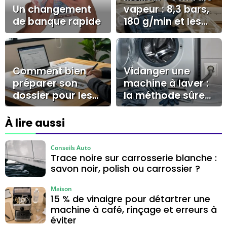
Un changement
vapeur : 8,3 bars,
de banque rapide
180 g/min et les
erreurs qui
coûtent cher
Comment bien
Vidanger une
préparer son
machine à laver :
dossier pour les
la méthode sûre
prêts à la
sans inondation
consommation ?
ni risque
À lire aussi
électrique
Conseils Auto
Trace noire sur carrosserie blanche :
savon noir, polish ou carrossier ?
Maison
15 % de vinaigre pour détartrer une
machine à café, rinçage et erreurs à
éviter