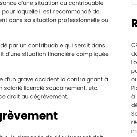
issance d’une situation du contribuable
son pour laquelle il est recommandé de
ent dans sa situation professionnelle ou
CP
é par un contribuable qui serait dans
de
ait d’une situation financière compliquée
Lo
po
ou
e d’un grave accident la contraignant à
Pl
un salarié licencié soudainement, etc.
à 
 ce droit au dégrèvement.
dé
grèvement
Sa
r
m