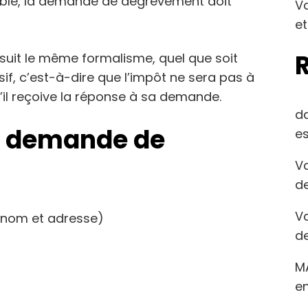
ibuable, la demande de dégrèvement doit
Va
et
uit le même formalisme, quel que soit
sif, c’est-à-dire que l’impôt ne sera pas à
u’il reçoive la réponse à sa demande.
d
de demande de
es
Va
de
Va
énom et adresse)
de
M
en