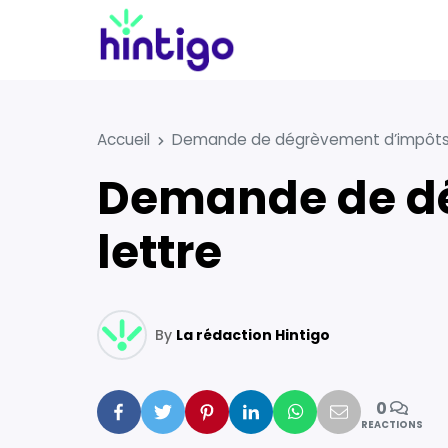
Accueil
Demande de dégrèvement d’impôts :
Demande de dégrèvement d’impôts : modèle de
lettre
By
La rédaction Hintigo
0
Facebook
Twitter
Pinterest
Linkedin
Whatsapp
Mail
REACTIONS