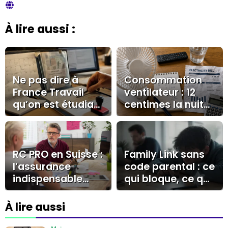
À lire aussi :
Ne pas dire à
Consommation
France Travail
ventilateur : 12
qu’on est étudiant
centimes la nuit
: le silence qui
et les réglages
peut coûter une
qui changent la
allocation
facture
RC PRO en Suisse :
Family Link sans
l’assurance
code parental : ce
indispensable
qui bloque, ce qui
pour les
s’efface et ce qui
indépendants
alerte
À lire aussi