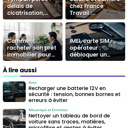
délais de
chez France
cicatrisation,
Travail :
récupération
rémunération,
auditive et soins
avantages et
essentiels
accès au métier
Comment
IMEI, carte SIM,
racheter son prêt
opérateur :
immobilier pour
débloquer un
réaliser des
téléphone tout
économies
opérateur sans se
À lire aussi
durables ?
tromper
Auto
Recharger une batterie 12V en
sécurité : tension, bonnes bornes et
erreurs à éviter
Mécanique et Entretien
Nettoyer un tableau de bord de
voiture sans traces, matières,
microfibre et gestes à éviter