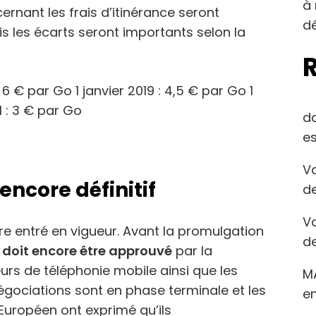
à 
ernant les frais d’itinérance seront
dé
is les écarts seront importants selon la
: 6 € par Go 1 janvier 2019 : 4,5 € par Go 1
1 : 3 € par Go
d
es
Va
encore définitif
de
Va
re entré en vigueur. Avant la promulgation
de
 doit encore être approuvé
par la
rs de téléphonie mobile ainsi que les
M
égociations sont en phase terminale et les
en
Européen ont exprimé qu’ils