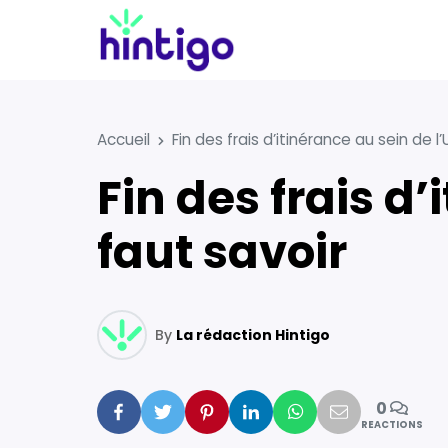
Accueil
Fin des frais d’itinérance au sein de l’U
Fin des frais d’itinérance au sein de l’UE : ce qu’il
faut savoir
By
La rédaction Hintigo
0
Facebook
Twitter
Pinterest
Linkedin
Whatsapp
Mail
REACTIONS