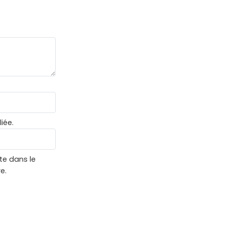
iée.
te dans le
e.