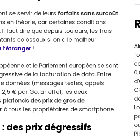
ront se servir de leurs
forfaits sans surcoût
ns en théorie, car certaines conditions
 faut dire que depuis toujours, les frais
tants colossaux si on a le malheur
Ai
 l’étranger
!
fo
c
ropéenne et le Parlement européen se sont
0,
ressive de la facturation de data. Entre
d
de données (messages textes, appels
CP
2,5 € par Go. En effet, les deux
de
es
plafonds des prix de gros de
Lo
sir à tous les propriétaires de smartphone.
po
ou
 des prix dégressifs
Pl