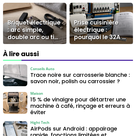
réaliser des
induction ? 25
économies
kHz, test de
durables ?
l’aimant et
casseroles
Briquet électrique
Prise cuisinière
compatibles
: arc simple,
électrique :
double arc ou tige
pourquoi le 32A et
longue, lequel
le circuit dédié
choisir ?
s’imposent
À lire aussi
Conseils Auto
Trace noire sur carrosserie blanche :
savon noir, polish ou carrossier ?
Maison
15 % de vinaigre pour détartrer une
machine à café, rinçage et erreurs à
éviter
Hight Tech
AirPods sur Android : appairage
rapide, fonctions limitées et