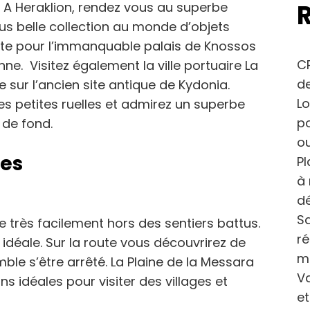
. A Heraklion, rendez vous au superbe
us belle collection au monde d’objets
uite pour l’immanquable palais de Knossos
CP
enne. Visitez également la ville portuaire La
de
e sur l’ancien site antique de Kydonia.
Lo
es petites ruelles et admirez un superbe
po
e de fond.
ou
ues
Pl
à 
dé
Sa
te très facilement hors des sentiers battus.
r
s idéale. Sur la route vous découvrirez de
m
ble s’être arrêté. La Plaine de la Messara
Va
ns idéales pour visiter des villages et
et