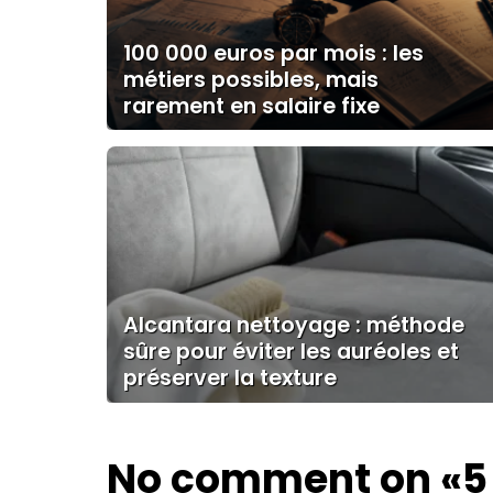
100 000 euros par mois : les
métiers possibles, mais
rarement en salaire fixe
Alcantara nettoyage : méthode
sûre pour éviter les auréoles et
préserver la texture
No comment on
«5