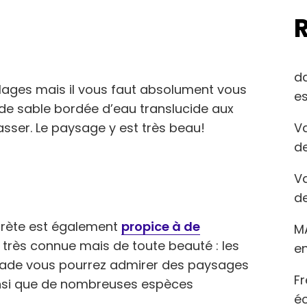
d
plages mais il vous faut absolument vous
es
 de sable bordée d’eau translucide aux
Va
élasser. Le paysage y est très beau!
de
Va
de
Crète est également
propice à de
M
es, très connue mais de toute beauté : les
en
llade vous pourrez admirer des paysages
Fr
ainsi que de nombreuses espèces
éc