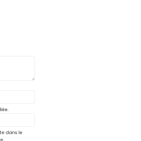
iée.
te dans le
e.