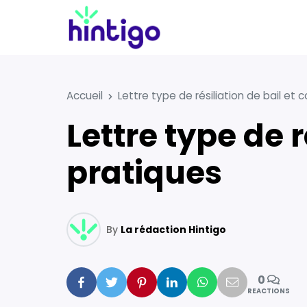
Accueil
Lettre type de résiliation de bail et 
Lettre type de résiliation de bail et conseils
pratiques
By
La rédaction Hintigo
0
Facebook
Twitter
Pinterest
Linkedin
Whatsapp
Mail
REACTIONS