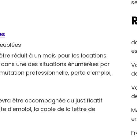
se
es
d
meublées
es
 être réduit à un mois pour les locations
e dans une des situations énumérées par
Va
 mutation professionnelle, perte d’emploi,
de
Va
de
vra être accompagnée du justificatif
 d’emploi, la copie de la lettre de
M
en
Fr