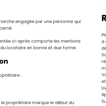
démarche engagée par une personne qui
cerné.
Pl
résentée ci-après comporte les mentions
à 
 du locataire en bonne et due forme.
dé
Sa
ion
r
m
Va
priétaire :
et
Li
ép
Su
 le propriétaire marque le début du