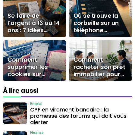
Se faire de
Où se trouve la
l’argent à 13 ou 14
corbeille sur un
ans : 7 idées
téléphone
concrètes et les
portable ?
pièges à éviter
Galerie, Mes
Fichiers, Files by
Google
Comment
Comment
supprimer les
racheter son prêt
cookies sur
immobilier pour
Android : guide
réaliser des
pratique pour une
économies
À lire aussi
navigation fluide
durables ?
et privée
Emploi
CPF en virement bancaire : la
promesse des forums qui doit vous
alerter
Finance