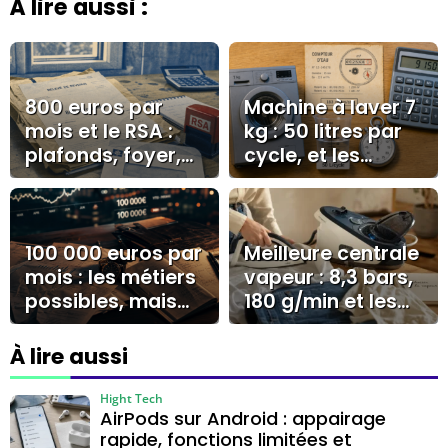
À lire aussi :
800 euros par
Machine à laver 7
mois et le RSA :
kg : 50 litres par
plafonds, foyer,
cycle, et les
forfait logement
réglages qui
réduisent
vraiment la
consommation
100 000 euros par
Meilleure centrale
mois : les métiers
vapeur : 8,3 bars,
possibles, mais
180 g/min et les
rarement en
erreurs qui
salaire fixe
coûtent cher
À lire aussi
Hight Tech
AirPods sur Android : appairage
rapide, fonctions limitées et