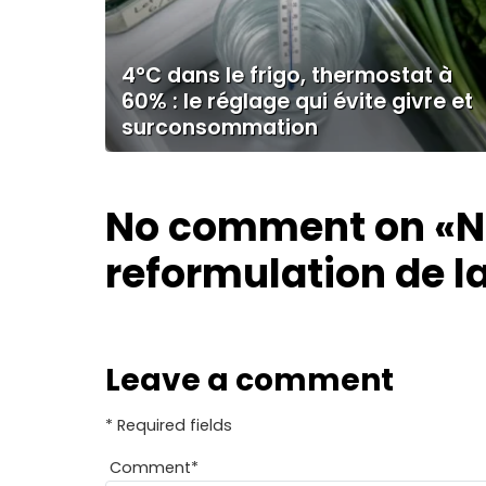
4°C dans le frigo, thermostat à
60% : le réglage qui évite givre et
surconsommation
No comment on
«N
reformulation de la
Leave a comment
* Required fields
Comment
*