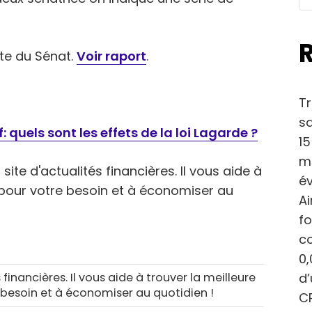
ite du Sénat.
Voir raport
.
Tr
sa
 quels sont les effets de la loi Lagarde ?
15
ma
site d'actualités financières. Il vous aide à
év
e pour votre besoin et à économiser au
Ai
fo
c
0,
d
 financières. Il vous aide à trouver la meilleure
 besoin et à économiser au quotidien !
CP