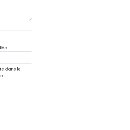
iée.
te dans le
e.