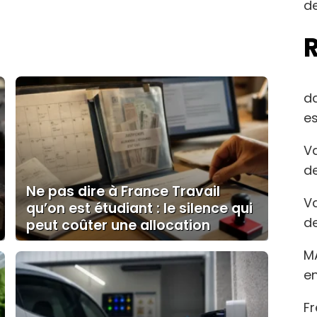
de
d
es
Va
de
Ne pas dire à France Travail
Va
qu’on est étudiant : le silence qui
de
peut coûter une allocation
M
en
Fr