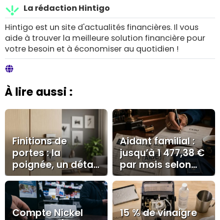
La rédaction Hintigo
Hintigo est un site d'actualités financières. Il vous
aide à trouver la meilleure solution financière pour
votre besoin et à économiser au quotidien !
À lire aussi :
Finitions de
Aidant familial :
portes : la
jusqu’à 1 477,38 €
poignée, un détail
par mois selon
qui valorise la
l’AJPA, la PCH ou
décoration
le CESU
Compte Nickel
15 % de vinaigre