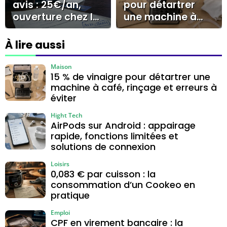
avis : 25€/an,
pour détartrer
ouverture chez le
une machine à
buraliste et
café, rinçage et
limites à
erreurs à éviter
À lire aussi
connaître
Maison
15 % de vinaigre pour détartrer une
machine à café, rinçage et erreurs à
éviter
Hight Tech
AirPods sur Android : appairage
rapide, fonctions limitées et
solutions de connexion
Loisirs
0,083 € par cuisson : la
consommation d’un Cookeo en
pratique
Emploi
CPF en virement bancaire : la