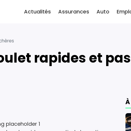
Actualités
Assurances
Auto
Empl
 chères
poulet rapides et pa
À