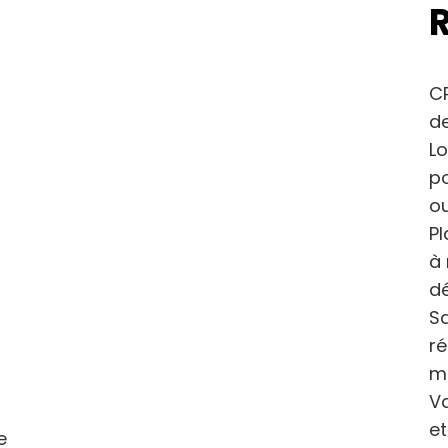
CP
de
Lo
po
ou
Pl
à 
dé
Sa
r
m
Va
et
e