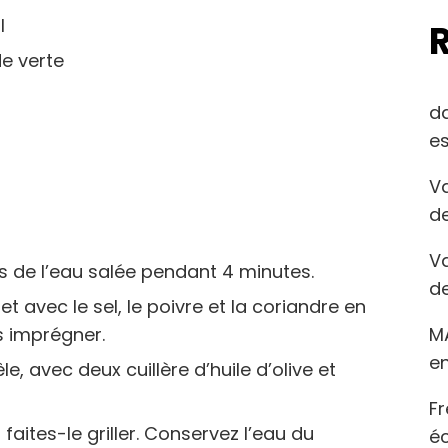
l
de verte
d
es
Va
de
Va
s de l’eau salée pendant 4 minutes.
de
 avec le sel, le poivre et la coriandre en
M
s imprégner.
en
, avec deux cuillère d’huile d’olive et
Fr
 faites-le griller. Conservez l’eau du
éc