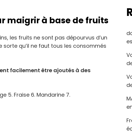
r maigrir à base de fruits
d
ins, les fruits ne sont pas dépourvus d’un
es
e sorte qu’il ne faut tous les consommés
Va
de
ent facilement être ajoutés à des
Va
de
e 5. Fraise 6. Mandarine 7.
M
en
Fr
éc