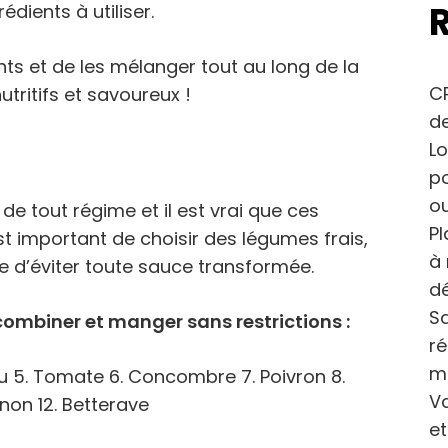
dients à utiliser.
ments et de les mélanger tout au long de la
CP
tritifs et savoureux !
de
Lo
po
ou
e tout régime et il est vrai que ces
Pl
est important de choisir des légumes frais,
à 
ue d’éviter toute sauce transformée.
dé
Sa
ombiner et manger sans restrictions :
r
m
hou 5. Tomate 6. Concombre 7. Poivron 8.
Va
gnon 12. Betterave
et