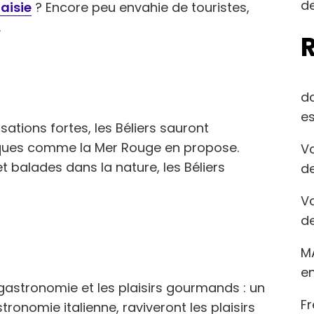
de
aisie
? Encore peu envahie de touristes,
.
d
es
ations fortes, les Béliers sauront
iques comme la Mer Rouge en propose.
Va
et balades dans la nature, les Béliers
de
Va
de
M
en
gastronomie et les plaisirs gourmands : un
Fr
stronomie italienne, raviveront les plaisirs