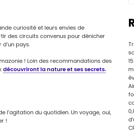
nde curiosité et leurs envies de
tir des circuits convenus pour dénicher
Tr
 d’un pays.
sa
15
 Amazonie ! Loin des recommandations des
ma
ux
découvriront la nature et ses secrets.
év
Ai
fo
c
0,
e l’agitation du quotidien. Un voyage, oui,
d
r !
CP