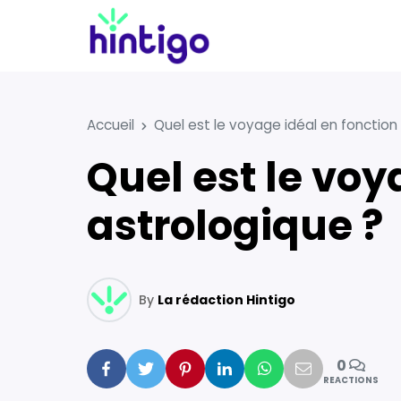
Accueil
Quel est le voyage idéal en fonction
Quel est le voyage idéal en fonction de son signe
astrologique ?
By
La rédaction Hintigo
0
Facebook
Twitter
Pinterest
Linkedin
Whatsapp
Mail
REACTIONS