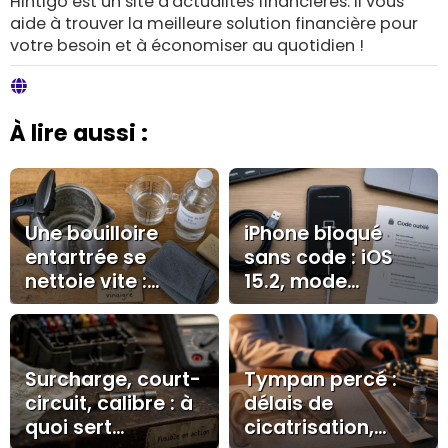
Hintigo est un site d'actualités financières. Il vous
aide à trouver la meilleure solution financière pour
votre besoin et à économiser au quotidien !
À lire aussi :
Une bouilloire
iPhone bloqué
entartrée se
sans code : iOS
nettoie vite :
15.2, mode
vinaigre dosé,
récupération ou
bicarbonate et
iCloud ?
gestes à éviter
Surcharge, court-
Tympan percé :
circuit, calibre : à
délais de
quoi sert
cicatrisation,