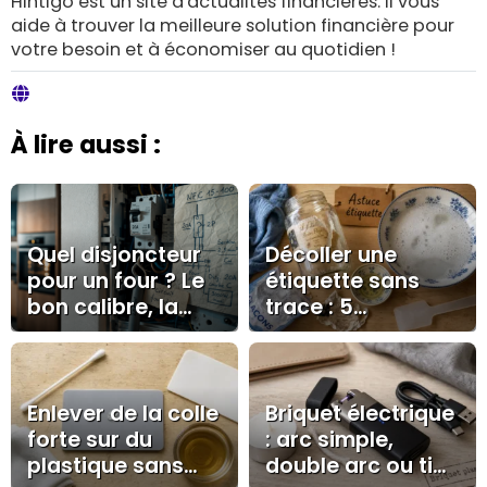
Hintigo est un site d'actualités financières. Il vous
aide à trouver la meilleure solution financière pour
votre besoin et à économiser au quotidien !
À lire aussi :
Quel disjoncteur
Décoller une
pour un four ? Le
étiquette sans
bon calibre, la
trace : 5
bonne section et
méthodes
le cas du 32A
naturelles et
erreurs à éviter
Enlever de la colle
Briquet électrique
forte sur du
: arc simple,
plastique sans
double arc ou tige