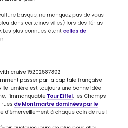
culture basque, ne manquez pas de vous
leu dans certaines villes) lors des férias
é. Les plus connues étant
celles de
n.
demment passer par la capitale française :
 ville lumière est toujours une bonne idée
ame, l’immanquable
Tour Eiffel
, les Champs
s rues
de Montmartre dominées par le
 d’émerveillement à chaque coin de rue !
voir quelques jours de plus pour aller