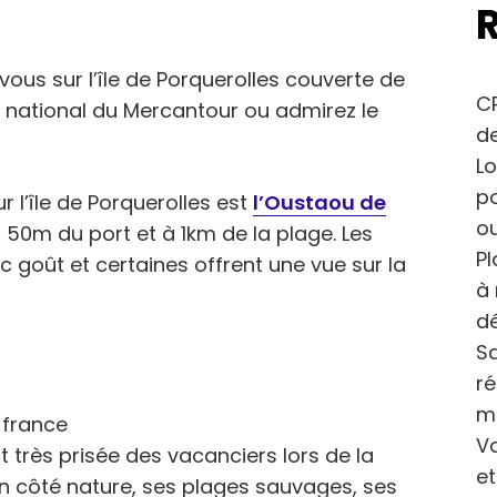
 vous sur l’île de Porquerolles couverte de
CP
 national du Mercantour ou admirez le
de
Lo
po
 l’île de Porquerolles est
l’Oustaou de
ou
 50m du port et à 1km de la plage. Les
Pl
 goût et certaines offrent une vue sur la
à 
dé
Sa
r
m
Va
 très prisée des vacanciers lors de la
et
on côté nature, ses plages sauvages, ses