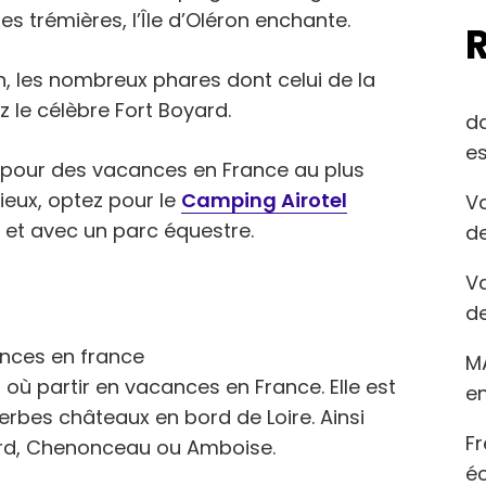
s trémières, l’Île d’Oléron enchante.
in, les nombreux phares dont celui de la
 le célèbre Fort Boyard.
d
es
le pour des vacances en France au plus
mieux, optez pour le
Camping Airotel
Va
 et avec un parc équestre.
de
Va
de
M
eu où partir en vacances en France. Elle est
en
bes châteaux en bord de Loire. Ainsi
Fr
ord, Chenonceau ou Amboise.
éc