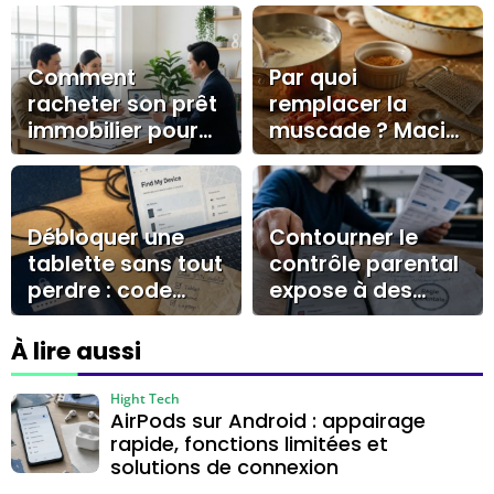
Comment
Par quoi
racheter son prêt
remplacer la
immobilier pour
muscade ? Macis,
réaliser des
cannelle, quatre-
économies
épices et bons
durables ?
dosages
Débloquer une
Contourner le
tablette sans tout
contrôle parental
perdre : code
expose à des
oublié, Samsung
risques
et solutions
techniques,
À lire aussi
officielles
familiaux et de
sécurité
Hight Tech
AirPods sur Android : appairage
rapide, fonctions limitées et
solutions de connexion