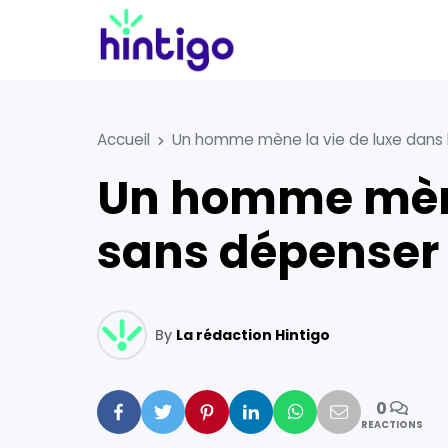
Accueil
Un homme mène la vie de luxe dans l
Un homme mène la vie de luxe dans les hôtels…
sans dépenser 
By
La rédaction Hintigo
0
Facebook
Twitter
Pinterest
Linkedin
Whatsapp
Mail
REACTIONS