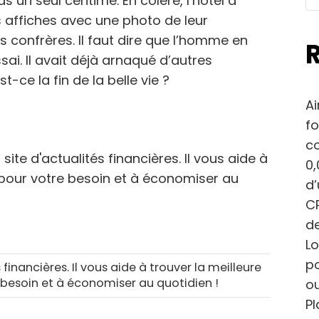
s un seul centime. En colère, l’hôtel a
 affiches avec une photo de leur
 confrères. Il faut dire que l’homme en
ai. Il avait déjà arnaqué d’autres
t-ce la fin de la belle vie ?
Ai
fo
c
site d'actualités financières. Il vous aide à
0,
e pour votre besoin et à économiser au
d
CP
de
Lo
po
 financières. Il vous aide à trouver la meilleure
 besoin et à économiser au quotidien !
ou
Pl