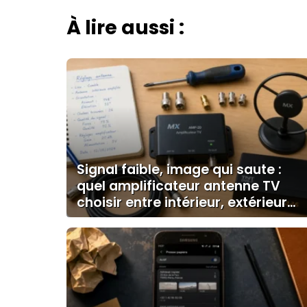
À lire aussi :
Signal faible, image qui saute :
quel amplificateur antenne TV
choisir entre intérieur, extérieur
et programmable ?