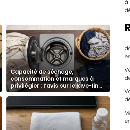
à 
dé
d
es
Va
Capacité de séchage,
de
consommation et marques à
privilégier : l’avis sur le lave-linge
Va
séchant
de
M
en