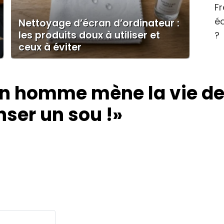
Fr
éc
Nettoyage d’écran d’ordinateur :
les produits doux à utiliser et
?
ceux à éviter
n homme mène la vie de 
ser un sou !»