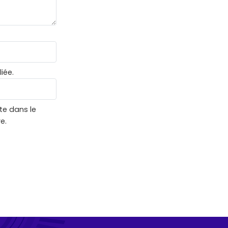
iée.
te dans le
e.