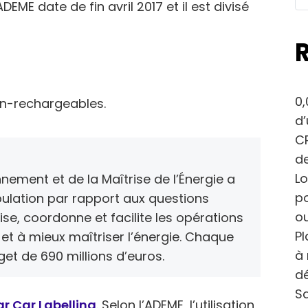
EME date de fin avril 2017 et il est divisé
0,
on-rechargeables.
d
CP
de
Lo
nnement et de la Maîtrise de l’Énergie a
po
pulation par rapport aux questions
ou
ise, coordonne et facilite les opérations
Pl
et à mieux maîtriser l’énergie. Chaque
à 
et de 690 millions d’euros.
dé
Sa
ar Car Labelling
. Selon l’ADEME, l’utilisation