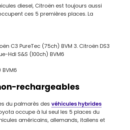
cules diesel, Citroën est toujours aussi
occupent ces 5 premières places. La
troën C3 PureTec (75ch) BVM 3. Citroën DS3
lue-Hdi S&S (100ch) BVM6
h) BVM6
 non-rechargeables
èles du palmarès des
véhicules hybrides
oyota occupe à lui seul les 5 places du
icules américains, allemands, italiens et