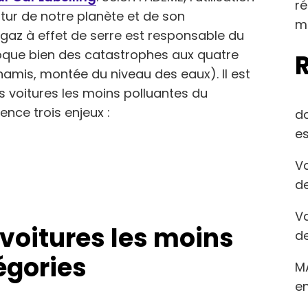
r
utur de notre planète et de son
m
 gaz à effet de serre est responsable du
oque bien des catastrophes aux quatre
namis, montée du niveau des eaux). Il est
es voitures les moins polluantes du
ence trois enjeux :
d
es
Va
de
Va
voitures les moins
de
égories
M
en