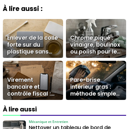
À lire aussi :
Enlever de la colle
Chrome piqué :
forte sur du
vinaigre, boulinox
plastique sans
ou polish pour le
voile blanc ni
nettoyer sans le
rayures
rayer ?
Virement
Pare-brise
bancaire et
intérieur gras :
contrôle fiscal :
méthode simple
les montants,
pour enlever le
libellés et preuves
voile et éviter les
À lire aussi
qui comptent
traces
Mécanique et Entretien
Nettoyer un tableau de bord de