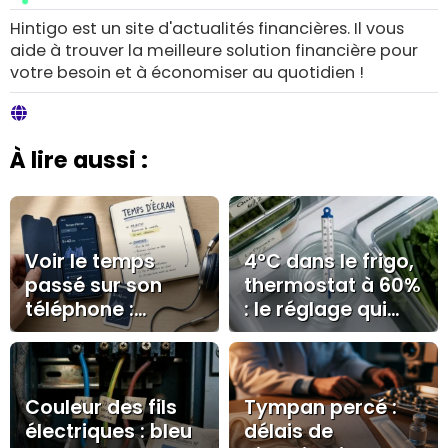
Hintigo est un site d'actualités financières. Il vous
aide à trouver la meilleure solution financière pour
votre besoin et à économiser au quotidien !
À lire aussi :
Voir le temps
4°C dans le frigo,
passé sur son
thermostat à 60%
téléphone :
: le réglage qui
iPhone, Android,
évite givre et
widgets et limites
surconsommatio
utiles
n
Couleur des fils
Tympan percé :
électriques : bleu
délais de