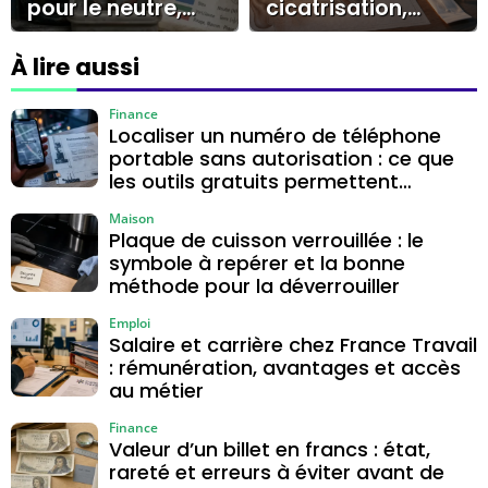
pour le neutre,
cicatrisation,
vert/jaune pour la
récupération
terre, marron ou
auditive et soins
À lire aussi
noir pour la phase
essentiels
Finance
Localiser un numéro de téléphone
portable sans autorisation : ce que
les outils gratuits permettent
vraiment
Maison
Plaque de cuisson verrouillée : le
symbole à repérer et la bonne
méthode pour la déverrouiller
Emploi
Salaire et carrière chez France Travail
: rémunération, avantages et accès
au métier
Finance
Valeur d’un billet en francs : état,
rareté et erreurs à éviter avant de