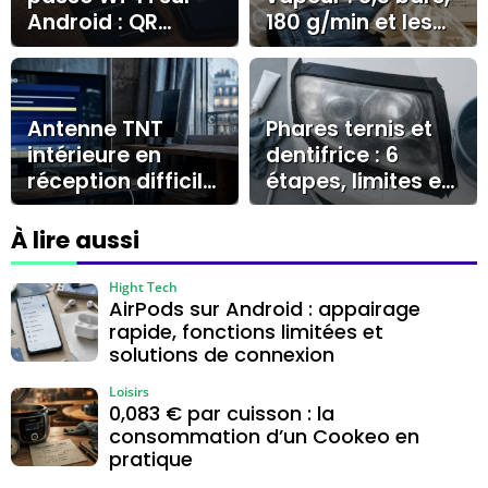
Android : QR
180 g/min et les
code, Android 10
erreurs qui
et cas Samsung
coûtent cher
Antenne TNT
Phares ternis et
intérieure en
dentifrice : 6
réception difficile
étapes, limites et
: quand
bons gestes
l’amplificateur
À lire aussi
aide, quand il ne
sert à rien
Hight Tech
AirPods sur Android : appairage
rapide, fonctions limitées et
solutions de connexion
Loisirs
0,083 € par cuisson : la
consommation d’un Cookeo en
pratique