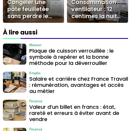
Congeler une
Consommation
pâte feuilletée
ventilateur : 12
sans perdre le
centimes la nuit
feuilletage, les 4
et les réglages
réflexes à -18°C
qui changent la
À lire aussi
facture
Maison
Plaque de cuisson verrouillée : le
symbole à repérer et la bonne
méthode pour la déverrouiller
Emploi
Salaire et carrière chez France Travail
: rémunération, avantages et accès
au métier
Finance
Valeur d’un billet en francs : état,
rareté et erreurs à éviter avant de
vendre
Finance