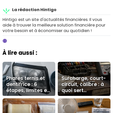
La rédaction Hintigo
Hintigo est un site d'actualités financières. Il vous
aide à trouver la meilleure solution financière pour
votre besoin et à économiser au quotidien !
À lire aussi :
Phares ternis et
Surcharge, court-
dentifrice : 6
circuit, calibre : à
étapes, limites et
quoi sert
bons gestes
vraiment un
fusible ?