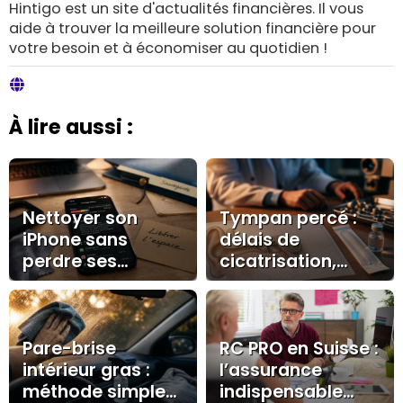
Hintigo est un site d'actualités financières. Il vous
aide à trouver la meilleure solution financière pour
votre besoin et à économiser au quotidien !
À lire aussi :
Nettoyer son
Tympan percé :
iPhone sans
délais de
perdre ses
cicatrisation,
données :
récupération
stockage, cache
auditive et soins
et gestes sûrs
essentiels
Pare-brise
RC PRO en Suisse :
intérieur gras :
l’assurance
méthode simple
indispensable