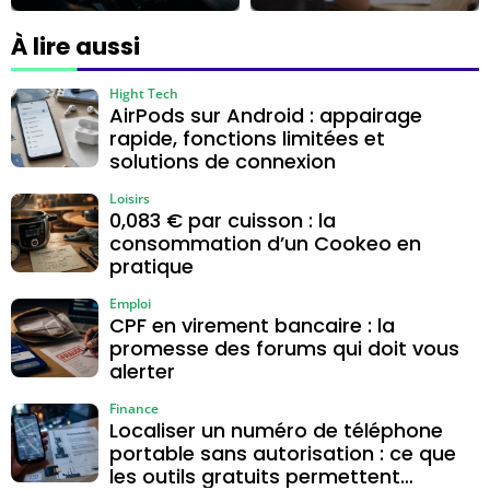
pour enlever le
pour les
voile et éviter les
indépendants
À lire aussi
traces
Hight Tech
AirPods sur Android : appairage
rapide, fonctions limitées et
solutions de connexion
Loisirs
0,083 € par cuisson : la
consommation d’un Cookeo en
pratique
Emploi
CPF en virement bancaire : la
promesse des forums qui doit vous
alerter
Finance
Localiser un numéro de téléphone
portable sans autorisation : ce que
les outils gratuits permettent