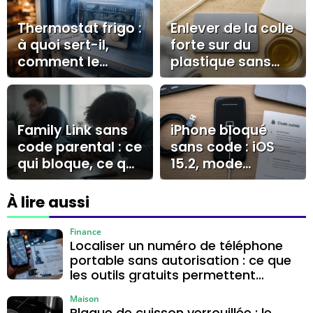
Thermostat frigo :
Enlever de la colle
à quoi sert-il,
forte sur du
comment le
plastique sans
régler et quand le
voile blanc ni
remplacer ?
rayures
Family Link sans
iPhone bloqué
code parental : ce
sans code : iOS
qui bloque, ce qui
15.2, mode
s’efface et ce qui
récupération ou
alerte
iCloud ?
À lire aussi
Finance
Localiser un numéro de téléphone
portable sans autorisation : ce que
les outils gratuits permettent
vraiment
Maison
Plaque de cuisson verrouillée : le