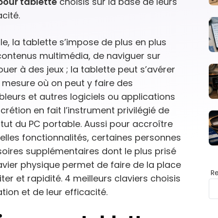
 pour tablette
choisis sur la base de leurs
cité.
e, la tablette s’impose de plus en plus
contenus multimédia, de naviguer sur
ouer à des jeux ; la tablette peut s’avérer
la mesure où on peut y faire des
ableurs et autres logiciels ou applications
crétion en fait l’instrument privilégié de
tut du PC portable. Aussi pour accroître
lles fonctionnalités, certaines personnes
oires supplémentaires dont le plus prisé
lavier physique permet de faire de la place
R
iter et rapidité. 4 meilleurs claviers choisis
ion et de leur efficacité.