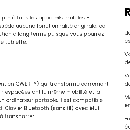
apte à tous les appareils mobiles –
ssède aucune fonctionnalité originale, ce
d
ution à long terme puisque vous pourrez
es
 tablette.
Va
de
Va
de
ment en QWERTY) qui transforme carrément
ien espacées ont la même mobilité et la
M
n ordinateur portable. Il est compatible
en
 Clavier Bluetooth (sans fil) avec étui
e à transporter.
Fr
éc