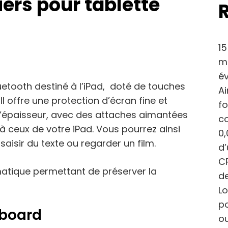
iers pour tablette
15
ma
év
uetooth destiné à l’iPad, doté de touches
Ai
Il offre une protection d’écran fine et
fo
’épaisseur, avec des attaches aimantées
c
à ceux de votre iPad. Vous pourrez ainsi
0,
saisir du texte ou regarder un film.
d
CP
matique permettant de préserver la
de
Lo
po
yboard
ou