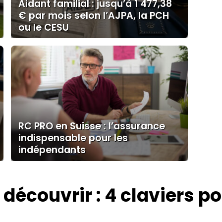
Aidant familial : jusqu’à 1 477,38
€ par mois selon l’AJPA, la PCH
ou le CESU
RC PRO en Suisse : l’assurance
indispensable pour les
indépendants
 découvrir : 4 claviers p