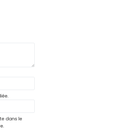
iée.
te dans le
e.