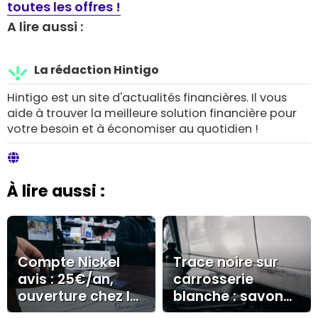
toutes les offres !
A lire aussi :
La rédaction Hintigo
Hintigo est un site d'actualités financières. Il vous
aide à trouver la meilleure solution financière pour
votre besoin et à économiser au quotidien !
À lire aussi :
Compte Nickel
Trace noire sur
avis : 25€/an,
carrosserie
ouverture chez le
blanche : savon
buraliste et
noir, polish ou