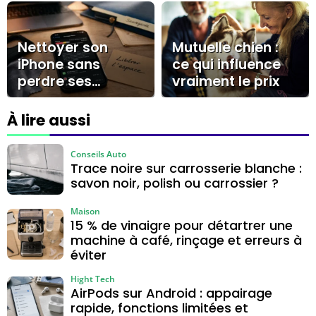
limites à
carrossier ?
connaître
Nettoyer son
Mutuelle chien :
iPhone sans
ce qui influence
perdre ses
vraiment le prix
données :
stockage, cache
À lire aussi
et gestes sûrs
Conseils Auto
Trace noire sur carrosserie blanche :
savon noir, polish ou carrossier ?
Maison
15 % de vinaigre pour détartrer une
machine à café, rinçage et erreurs à
éviter
Hight Tech
AirPods sur Android : appairage
rapide, fonctions limitées et