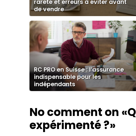
rareté et erreurs à éviter avant
de vendre
RC PRO en Suisse : l’assurance
indispensable pour les
indépendants
No comment on
«Q
expérimenté ?»