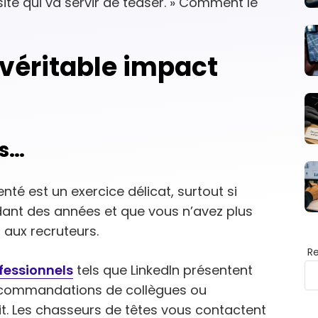
ite qui va servir de teaser. » Comment le
 véritable impact
is…
té est un exercice délicat, surtout si
nt des années et que vous n’avez plus
 aux recruteurs.
R
fessionnels
tels que LinkedIn présentent
recommandations de collègues ou
fit. Les chasseurs de têtes vous contactent