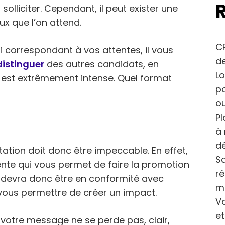
olliciter. Cependant, il peut exister une
x que l’on attend.
CP
i correspondant à vos attentes, il vous
de
distinguer
des autres candidats, en
Lo
n est extrêmement intense. Quel format
po
ou
Pl
à 
dé
ntation doit donc être impeccable. En effet,
Sa
vente qui vous permet de faire la promotion
r
 devra donc être en conformité avec
m
vous permettre de créer un impact.
Va
et
votre message ne se perde pas, clair,