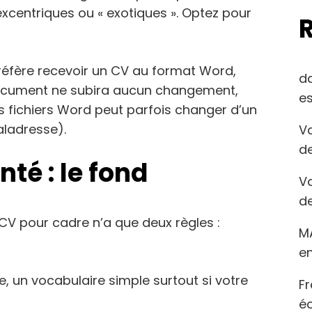
 excentriques ou « exotiques ». Optez pour
préfère recevoir un CV au format Word,
d
e document ne subira aucun changement,
es
s fichiers Word peut parfois changer d’un
aladresse).
Va
de
té : le fond
Va
de
e CV pour cadre n’a que deux règles :
M
en
, un vocabulaire simple surtout si votre
Fr
éc