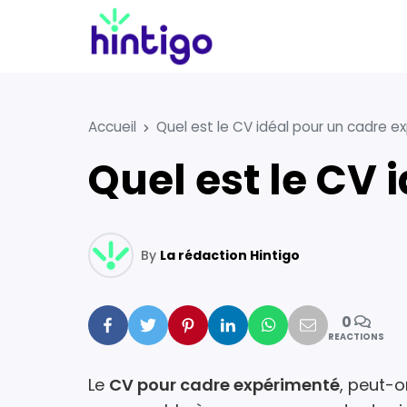
Accueil
Quel est le CV idéal pour un cadre e
Quel est le C
By
La rédaction Hintigo
0
Facebook
Twitter
Pinterest
Linkedin
Whatsapp
Mail
REACTIONS
Le
CV pour cadre expérimenté
, peut-o