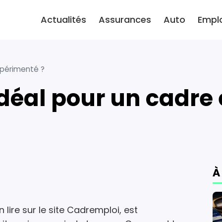
Actualités
Assurances
Auto
Empl
xpérimenté ?
V idéal pour un cadr
À
n lire sur le site Cadremploi, est