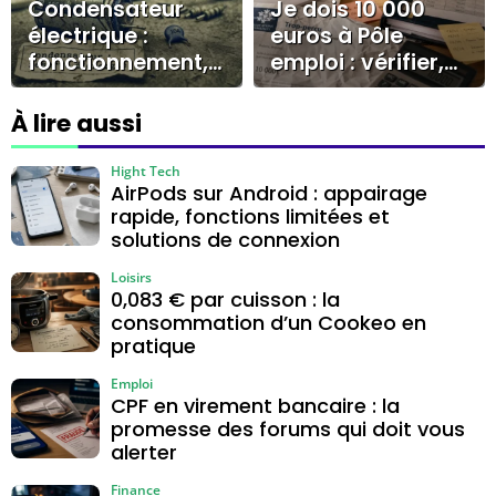
Condensateur
Je dois 10 000
électrique :
euros à Pôle
fonctionnement,
emploi : vérifier,
rôles et
contester ou
diagnostic de
négocier sans se
À lire aussi
panne
tromper
Hight Tech
AirPods sur Android : appairage
rapide, fonctions limitées et
solutions de connexion
Loisirs
0,083 € par cuisson : la
consommation d’un Cookeo en
pratique
Emploi
CPF en virement bancaire : la
promesse des forums qui doit vous
alerter
Finance