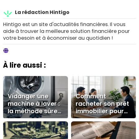
La rédaction Hintigo
Hintigo est un site d'actualités financières. Il vous
aide à trouver la meilleure solution financière pour
votre besoin et à économiser au quotidien !
À lire aussi :
Vidanger une
Comment
machine à laver :
racheter son prêt
la méthode sûre
immobilier pour
sans inondation
réaliser des
ni risque
économies
électrique
durables ?