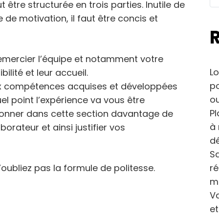
être structurée en trois parties. Inutile de
de motivation, il faut être concis et
remercier l’équipe et notamment votre
Lo
ilité et leur accueil.
po
aux compétences acquises et développées
ou
el point l’expérience va vous être
Pl
donner dans cette section davantage de
à 
borateur et ainsi justifier vos
dé
Sa
r
’oubliez pas la formule de politesse.
m
Va
et