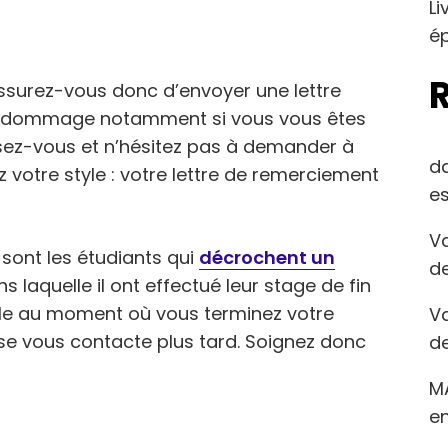
Li
ép
ssurez-vous donc d’envoyer une lettre
it dommage notamment si vous vous êtes
lisez-vous et n’hésitez pas à demander à
d
z votre style : votre lettre de remerciement
es
Va
sont les étudiants qui
décrochent un
de
s laquelle il ont effectué leur stage de fin
ible au moment où vous terminez votre
Va
rise vous contacte plus tard. Soignez donc
de
M
en