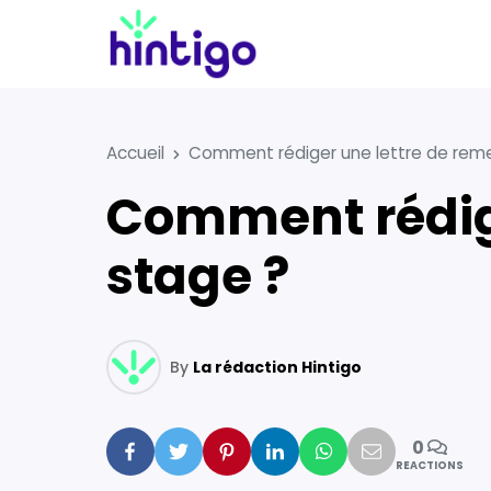
Accueil
Comment rédiger une lettre de rem
Comment rédiger une lettre de remerciement de
stage ?
By
La rédaction Hintigo
0
Facebook
Twitter
Pinterest
Linkedin
Whatsapp
Mail
REACTIONS