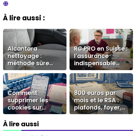
À lire aussi :
Alcantara
RC PRO en Suisse :
nettoyage :
l’assurance
méthode sûre
indispensable
pour éviter les
pour les
auréoles et
indépendants
préserver la
texture
Comment
800 euros par
supprimer les
mois et le RSA :
cookies sur
plafonds, foyer,
Android : guide
forfait logement
pratique pour une
À lire aussi
navigation fluide