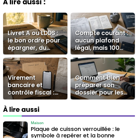
À lire aussi :
rédactrice et traductrice indépendante spécialisée
en économie et finance.
Livret A ou LDDS :
Compte courant :
le bon ordre pour
aucun plafond
épargner, du
légal, mais 100
plafond aux
000 € à surveiller
alternatives
Virement
Comment bien
bancaire et
préparer son
contrôle fiscal :
dossier pour les
les montants,
prêts à la
libellés et preuves
consommation ?
À lire aussi
qui comptent
Maison
Plaque de cuisson verrouillée : le
symbole à repérer et la bonne