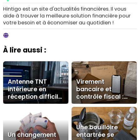
Hintigo est un site d'actualités financières. Il vous
aide à trouver la meilleure solution financière pour
votre besoin et à économiser au quotidien !
À lire aussi :
Antenne TNT
Virement
intérieure en
bancaire et
réception difficile
contrôle fiscal :
: quand
les montants,
l’amplificateur
libellés et preuves
aide, quand il ne
qui comptent
sert à rien
Une bouilloire
Un changement
entartrée se