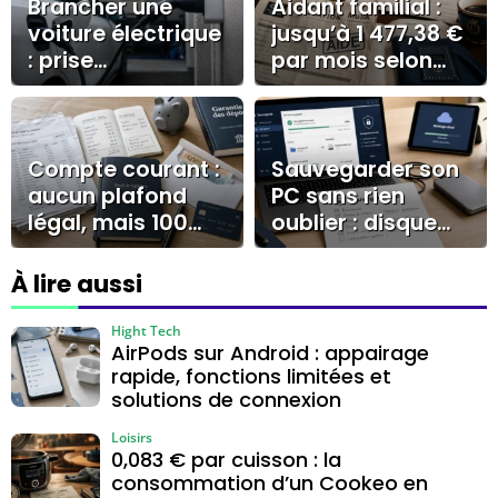
Brancher une
Aidant familial :
voiture électrique
jusqu’à 1 477,38 €
: prise
par mois selon
domestique, prise
l’AJPA, la PCH ou
renforcée,
le CESU
Wallbox et borne
publique
Compte courant :
Sauvegarder son
aucun plafond
PC sans rien
légal, mais 100
oublier : disque
000 € à surveiller
externe, cloud et
test de
À lire aussi
restauration
Hight Tech
AirPods sur Android : appairage
rapide, fonctions limitées et
solutions de connexion
Loisirs
0,083 € par cuisson : la
consommation d’un Cookeo en