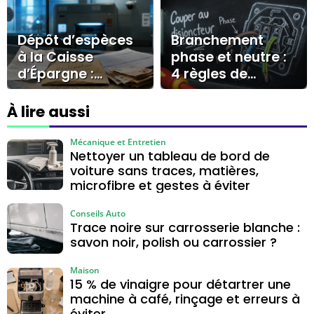
écran
Pass ou stockage
local ?
Dépôt d’espèces
Branchement
à la Caisse
phase et neutre :
d’Épargne :
4 règles de
preuves,
sécurité pour une
réclamation et
installation
À lire aussi
recours pour
conforme
débloquer le
Mécanique et Entretien
Nettoyer un tableau de bord de
dossier
voiture sans traces, matières,
microfibre et gestes à éviter
Conseils Auto
Trace noire sur carrosserie blanche :
savon noir, polish ou carrossier ?
Maison
15 % de vinaigre pour détartrer une
machine à café, rinçage et erreurs à
éviter