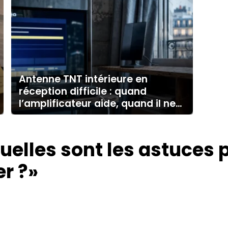
Antenne TNT intérieure en
réception difficile : quand
l’amplificateur aide, quand il ne
sert à rien
uelles sont les astuces 
er ?»