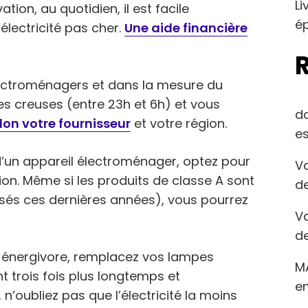
Li
ion, au quotidien, il est facile
ép
électricité pas cher.
Une aide financière
lectroménagers et dans la mesure du
res creuses (entre 23h et 6h) et vous
d
lon votre fournisseur
et votre région.
es
d’un appareil électroménager, optez pour
Va
. Même si les produits de classe A sont
de
issés ces dernières années), vous pourrez
Va
de
s énergivore, remplacez vos lampes
M
nt trois fois plus longtemps et
en
n’oubliez pas que l’électricité la moins