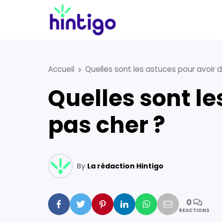
Accueil
Quelles sont les astuces pour avoir de
Quelles sont les astuces pour avoir de l’électricité
pas cher ?
By
La rédaction Hintigo
0
Facebook
Twitter
Pinterest
Linkedin
Whatsapp
Mail
REACTIONS