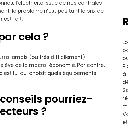
nes, l’électricité issue de nos centrales
nt, le problème n’est pas tant le prix de
 est fait.
ar cela ?
Lo
po
ra jamais (ou très difficilement)
ou
a relève de la macro-économie. Par contre,
Pl
c’est lui qui choisit quels équipements
à 
dé
Sa
conseils pourriez-
r
m
ecteurs ?
Va
et