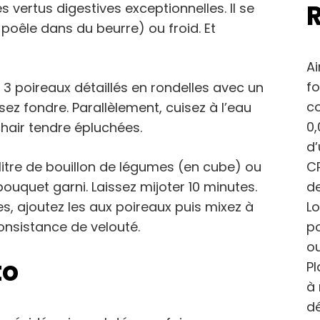
 vertus digestives exceptionnelles. Il se
poêle dans du beurre) ou froid. Et
Ai
fo
 3 poireaux détaillés en rondelles avec un
c
ssez fondre. Parallèlement, cuisez à l’eau
0,
hair tendre épluchées.
d
CP
 litre de bouillon de légumes (en cube) ou
de
 bouquet garni. Laissez mijoter 10 minutes.
Lo
s, ajoutez les aux poireaux puis mixez à
po
consistance de velouté.
ou
to
Pl
à 
dé