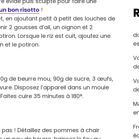
re évidé puis sculpté pour faire une
un bon risotto
!
t, en ajoutant petit à petit des louches de
nir 2 gousses d’ail, un oignon et 2
d
iron. Lorsque le riz est cuit, ajoutez une
es
 et le potiron.
Va
de
100g de beurre mou, 90g de sucre, 3 œufs,
Va
vure. Disposez l’appareil dans un moule
de
 Faites cuire 35 minutes à 180°.
M
en
Fr
 pas ! Détaillez des pommes à chair
éc
s un peu de beurre, baissez le feu au