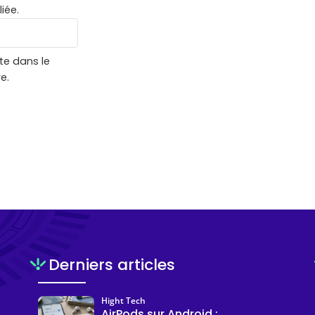
iée.
te dans le
e.
Derniers articles
Hight Tech
AirPods sur Android :