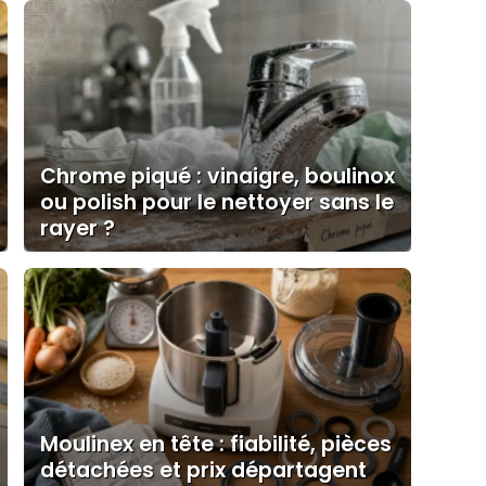
Chrome piqué : vinaigre, boulinox
ou polish pour le nettoyer sans le
rayer ?
Moulinex en tête : fiabilité, pièces
détachées et prix départagent