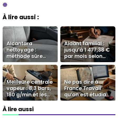
À lire aussi :
Alcantara
Aidant familial :
nettoyage :
jusqu’à 1 477,38 €
méthode sûre
par mois selon
pour éviter les
l’AJPA, la PCH ou
auréoles et
le CESU
préserver la
texture
Meilleure centrale
Ne pas dire à
vapeur : 8,3 bars,
France Travail
180 g/min et les
qu’on est étudiant
erreurs qui
: le silence qui
coûtent cher
peut coûter une
À lire aussi
allocation