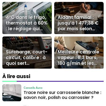
4°C dans le frigo,
Aidant familial :
thermostat à 60%
jusqu’à 1 477,38 €
: le réglage qui
par mois selon
évite givre et
l’AJPA, la PCH ou
surconsommatio
le CESU
n
Surcharge, court-
Meilleure centrale
circuit, calibre : à
vapeur : 8,3 bars,
quoi sert
180 g/min et les
vraiment un
erreurs qui
fusible ?
coûtent cher
À lire aussi
Conseils Auto
Trace noire sur carrosserie blanche :
savon noir, polish ou carrossier ?